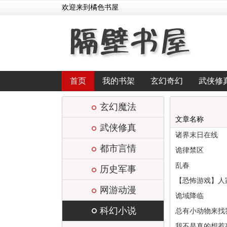
欢迎来到橘色书屋
首页
我的书架
玄幻奇幻
武侠修
玄幻魔法
文章名称
武侠修真
诸界末日在线
都市言情
诡律禁区
乱春
历史军事
【恐怖游戏】人家
网游动漫
诡域降临
科幻小说
总有小动物来找
我不是真的想惹