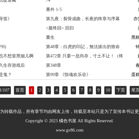
玩捉迷藏
74
番外 1-5
骨笛》
第九夜：裂骨成曲，长夜的终章与序幕
亦
<最终回> 回归
重生
黑
H)
第48章：白虎的印記，無法拔出的致命
也不想冒黑烟儿啊
成結(H
第472章 只要一息尚存，寸土不让！（终
入生存游戏后
局六
第348章
是鬼？
第99章 《惊魂欢乐谷》
蛋
1/107
首页
1
2
3
4
5
6
7
8
9
10
下页
尾
为转载作品，所有章节均由网友上传，转载至本站只是为了宣传本书让更
Copyright © 2023
橘色书屋
All Rights Reserved.
www.gv86.com