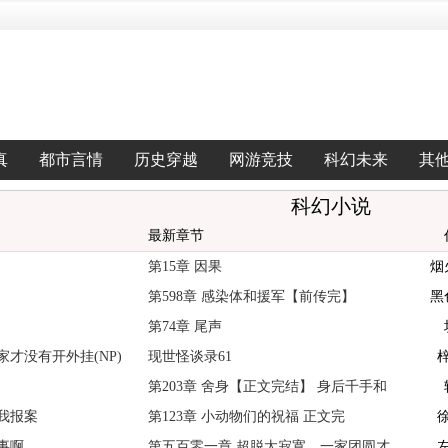
真
都市言情
历史穿越
网游竞技
科幻未来
其
科幻小说
最新章节
第15章 因果
烟
第598章 感染体和援军【前传完】
黑
第74章 尾声
才没有开外挂(NP)
现世怪谈录61
第203章 舍身【正文完结】 身后千手和
我报案
第123章 小动物们的祝福 正文完
事啊
第五百零一章 超脱太寂寞，一家团圆才