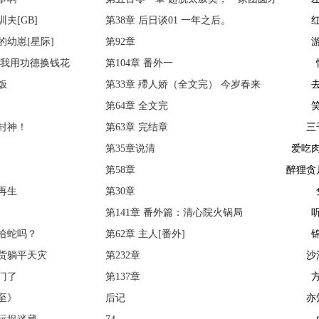
夫[GB]
是真的
第38章 后日谈01 一年之后。
幼崽[星际]
第92章
/我用功德换钱花
第104章 番外一
饭
第33章 殢人娇（全文完） 今岁春来
第64章 全文完
封神！
第63章 完结章
三
第35章说清
爱吃
第58章
醉狸贪
再生
第30章
第141章 番外篇：清心院火锅局
给蛇吗？
第62章 主人[番外]
货躺平天灾
第232章
沙
门了
第137章
至》
后记
亦