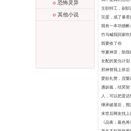
恐怖灵异
主职特工，副职训
其他小说
完蛋，成了暴君的
我有一本功德帐
竹马喊我回家吃
我要收了你
华夏神灵，助我
女配的复仇计划
邪神替我上班后
爱欲礼赞，涅槃
遇妖狐，结冥契
人，可以把蛋还
继承破屋后，囤
末世后网友找上
《品夜：暮色将