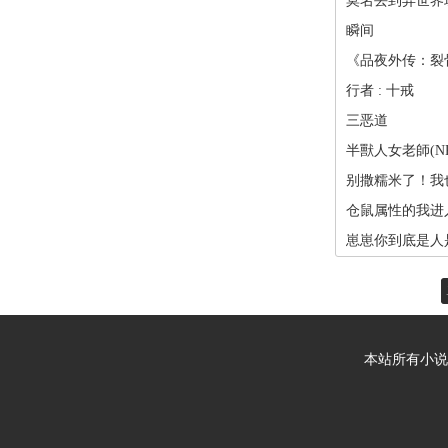
莫名丢到异世界
瞬间
《品夜外传：裂
行者 : 十戒
三恶道
半獸人女老師(NP
别撒糯米了！我
仓鼠属性的我进
崽崽你到底是人
本站所有小说